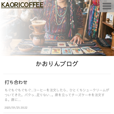
KAORICOFFEE
T
o
g
g
l
e
n
a
v
i
g
a
t
i
けいたBicycle
o
かおりんブログ
n
×
すずめタロット
打ち合わせ
もぐもぐもぐもぐ..コーヒーを注文したら、ひとくちシュークリームが
ついてきた。パクっ..足りない..。席を立ってチーズケーキを注文す
る。席に...
2025/01/25 20:22