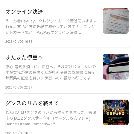
オンライン決済
うーん🤔PayPay、クレジットカード普段使いますよ
ねぇ。支払い方法を現在増やしています！・クレジ
ットカード払い・PayPayオンライン決済...
2025/01/09 10:36
またまた伊豆へ
決心 電気を消しに、伊豆へ。それだけじゃーないで
すが笑我が家の長男くんが県外受験の為願書に貼る
静岡県の証紙を買いに伊豆市の市役所へ行ってま
い...
2025/01/07 22:37
ダンスのリハを終えて
こんばんは!ダンスのリハから帰ってきました。綾瀬
市のJAZZダンスサークル（サークルなん？）AJ
Dance Dream Companyのハ...
2025/01/05 16:32