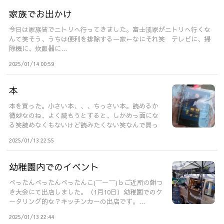
家族でお出かけ
今日は家族皆でニトリへ行ってきました。富士溪家がニトリへ行くな
んて笑そう、うちは便利を排除する一家←なにそれ笑 テレビに、掃
除機に、炊飯器に...
2025/01/14 00:59
本
本を買った。小さい本、、、ちっさい本。読めるか
微妙なのね、よく読もうとすると、しかめっ面にな
る笑読めなくもないけど読みたくない笑なんで買っ
た...
2025/01/13 22:55
幼稚園内でのイベント
ぺったんぺったんぺったんこ(￣ー￣)ｂご近所の餅つ
き大会にて出店しました。（1月10日）幼稚園でのケ
ータリング的な？キッチンカーの出店です。...
2025/01/13 22:44