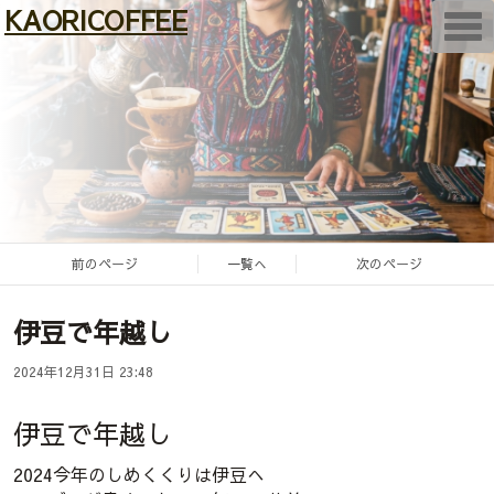
KAORICOFFEE
T
o
g
g
l
e
n
a
v
i
g
a
t
i
けいたBicycle
o
前のページ
一覧へ
次のページ
n
×
伊豆で年越し
すずめタロット
2024年12月31日 23:48
伊豆で年越し
2024今年のしめくくりは伊豆へ