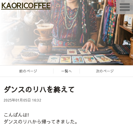
KAORICOFFEE
T
o
g
g
l
e
n
a
v
i
g
a
t
i
けいたBicycle
o
前のページ
一覧へ
次のページ
n
×
ダンスのリハを終えて
すずめタロット
2025年01月05日 16:32
こんばんは!
ダンスのリハから帰ってきました。