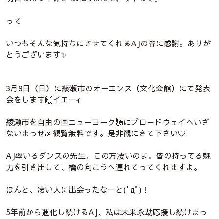
って
いつもそんな気持ちにさせてくれるAJの皆に感謝。ありが
とうございます✨
3月9日（日）に綾瀬市のオーエンス（文化会館）にて発表
会をします🙌イエーｨ
綾瀬市を自由の国ニューヨーク🗽にブロードウェイへいざ
ないまっせ🌆観覧無料です。是非観にきて下さい♡
AJ率いるダンスの先生、この方凄いのよ。皆の持ってる魅
力を引き出して、橋の向こうへ連れてってくれますよ。
ほんと、凄い人に出会ったなーと(ﾟдﾟ)！
5年前から進化し続けるAJ、私は未来永劫応援し続けまっ